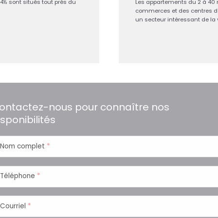
4½ sont situés tout près du
Les appartements du 2 à 40 r
commerces et des centres d'
un secteur intéressant de la vi
ontactez-nous pour connaître nos
isponibilités
Nom complet
*
Téléphone
*
Courriel
*