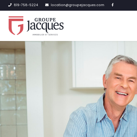
819-758-5224
location@groupejacques.com