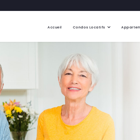
Accueil
Condos Locatifs
Apparte
Faubourg Notre-Dame
Les Lofts
îlot Saint-Paul
Appartem
Le Quatuor