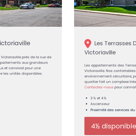
ctoriaville
Les Terrasses D
Victoriaville
ictoriaville près de la rue de
s appartements aux grandeurs
Les appartements des Terrass
x et convivial pour une
Victoriaville. Nos confortab
e les unités disponibles.
environnement sécuritaire, p
quartier fait un complexe très
Contactez-nous
pour connaît
3 ½ et 4 ½
Ascenseur
Proximité des services du 
4½ disponibl