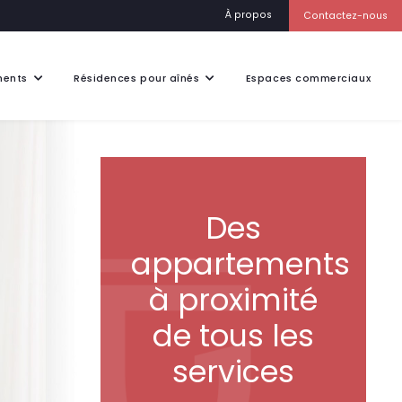
À propos
Contactez-nous
ments
Résidences pour aînés
Espaces commerciaux
 Du Quartier
La Seigneurie Le Victorin
ents à louer
Le Manoir De Bigarré
Le Manoir Frontenac
Les Jardins de la Noblesse
Des
appartements
à proximité
de tous les
services